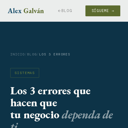
Alex
Galván
BLOG
SÍGUEME →
INICIO
/
BLOG
/
LOS 3 ERRORES
SISTEMAS
Los 3 errores que
hacen que
tu negocio
dependa de
ti