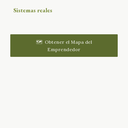
No teoría. No motivación vacía.
Sistemas reales
construidos desde más de 20
años dirigiendo, fallando y reconstruyendo.
🗺️ Obtener el Mapa del
Emprendedor
Conocer los métodos
20+
2
IMPI
AÑOS
MÉTODOS
MARCAS
DIRIGIENDO
PROPIOS
REGISTRADAS