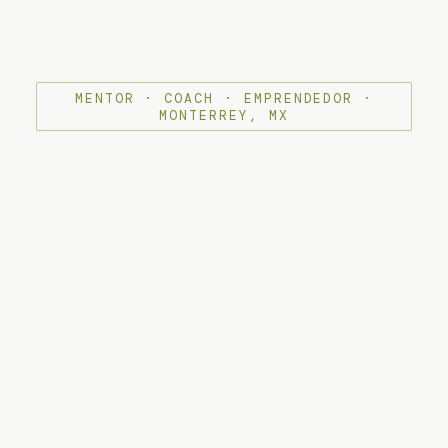
MENTOR · COACH · EMPRENDEDOR ·
MONTERREY, MX
El mentor que
convierte
los
golpes
en el
negocio que
construiste.