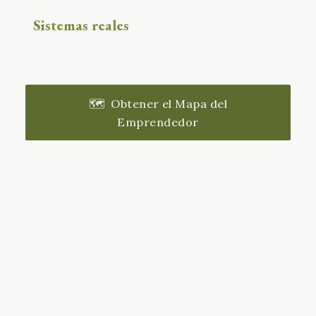
No teoría. No motivación vacía.
Sistemas reales
construidos desde más de 20
años dirigiendo, fallando y reconstruyendo.
🗺️ Obtener el Mapa del
Emprendedor
Conocer los métodos
20+
2
IMPI
AÑOS
MÉTODOS
MARCAS
DIRIGIENDO
PROPIOS
REGISTRADAS