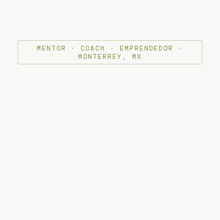
MENTOR · COACH · EMPRENDEDOR ·
MONTERREY, MX
El mentor que
convierte
los
golpes
en el
negocio que
construiste.